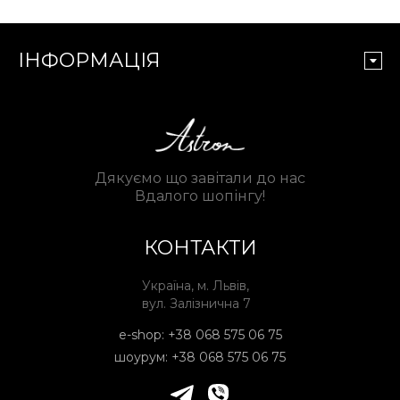
ІНФОРМАЦІЯ
Дякуємо що завітали до нас
Вдалого шопінгу!
КОНТАКТИ
Україна, м. Львів,
вул. Залізнична 7
e-shop:
+38 068 575 06 75
шоурум:
+38 068 575 06 75