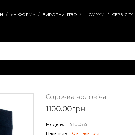
ИН
УНІФОРМА
ВИРОБНИЦТВО
ШОУРУМ
СЕРВІС Т
Сорочка чоловіча
1100.00грн
Модель:
191005351
Наявність:
Є в наявності