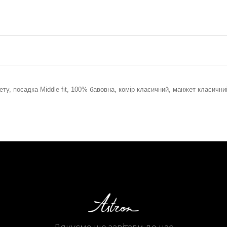
ту, посадка Middle fit, 100% бавовна, комір класичний
,
манжет класични