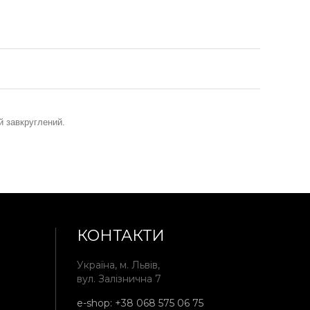
й завкруглений.
КОНТАКТИ
Україна, м. Львів,
вул. Залізнична 7
e-shop:
+38 068 575 06 75