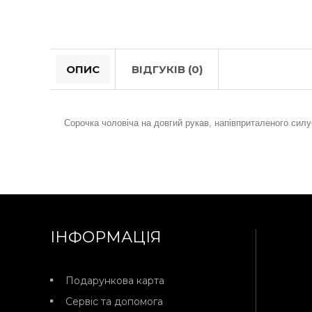
ОПИС
ВІДГУКІВ (0)
Сорочка чоловіча на довгий рукав, напівприталеного силуе
ІНФОРМАЦІЯ
Подарункова карта
Сервіс та допомога