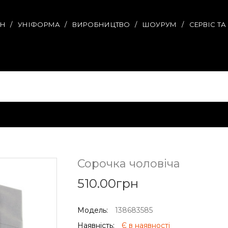
ИН
УНІФОРМА
ВИРОБНИЦТВО
ШОУРУМ
СЕРВІС Т
Сорочка чоловіча
510.00грн
Модель:
138683585
Наявність:
Є в наявності