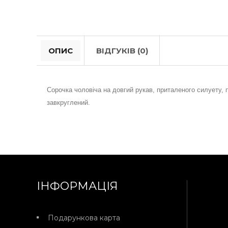
ОПИС
ВІДГУКІВ (0)
Сорочка чоловіча на довгий рукав, приталеного силуету, 
завкруглений.
ІНФОРМАЦІЯ
Подарункова карта