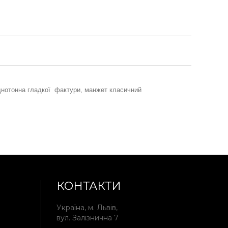
 однотонна гладкої фактури, манжет класичний
КОНТАКТИ
Україна, м. Львів,
вул. Залізнична 7