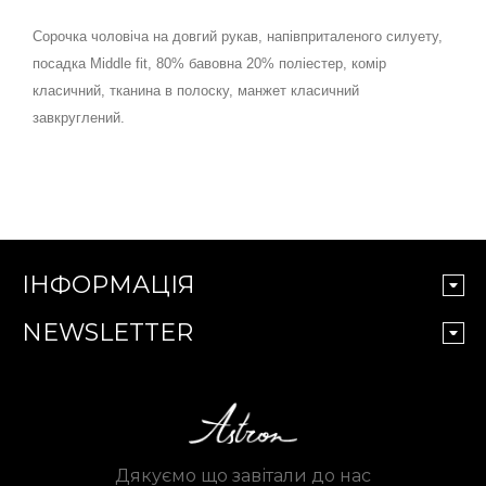
Сорочка чоловіча на довгий рукав, напівприталеного силуету,
посадка Middle fit, 80% бавовна 20% поліестер, комір
класичний, тканина в полоску, манжет класичний
завкруглений.
ІНФОРМАЦІЯ
NEWSLETTER
Дякуємо що завітали до нас