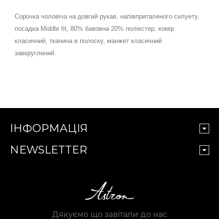
Сорочка чоловіча на довгий рукав, напівприталеного силуету,
посадка Middle fit, 80% бавовна 20% поліестер, комір
класичний, тканина в полоску, манжет класичний
завкруглений.
ІНФОРМАЦІЯ
NEWSLETTER
Дякуємо що завітали до нас