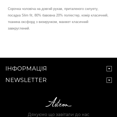
Сорочка чоловіча на довгий рукав, приталеного силуету,
посадка Slim fit, 80% бавовна 20% поліестер, комір класичний,
тканина оксфорд з визирунком, манжет класичний
завкруглений.
ІНФОРМАЦІЯ
NEWSLETTER
Дякуємо що завітали до нас