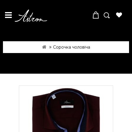
Сорочка чоловіча