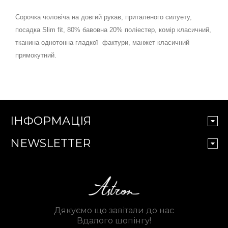
Сорочка чоловіча на довгий рукав, приталеного силуету,
посадка Slim fit, 80% бавовна 20% поліестер, комір класичний,
тканина однотонна гладкої фактури, манжет класичний
прямокутний.
ІНФОРМАЦІЯ
NEWSLETTER
Дякуємо що завітали до нас
Вдалого шопінгу!