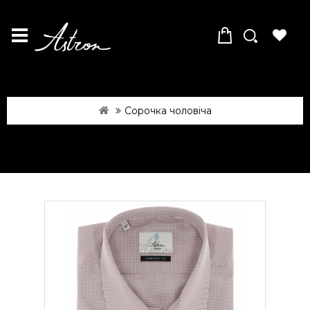
Сорочка чоловіча