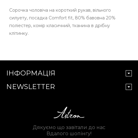
Сорочка чоловіча на короткий рукав, вільного
силуету, посадка
Comfort
fit, 80% бавовна 20%
поліестер, комір класичний, тканина в дрібну
клітинку.
ІНФОРМАЦІЯ
NEWSLETTER
Дякуємо що завітали до нас
Вдалого шопінгу!