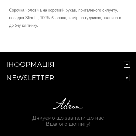
Сорочка чоловіча на короткий рукав, приталеного силуету,
посадка Slim fit, 100% бавовна, комір на гудзиках, тканина в
дрібну клітинку.
ІНФОРМАЦІЯ
NEWSLETTER
Дякуємо що завітали до нас
Вдалого шопінгу!