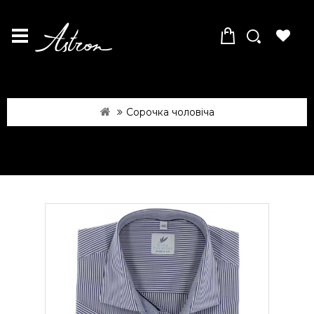
Сорочка чоловіча