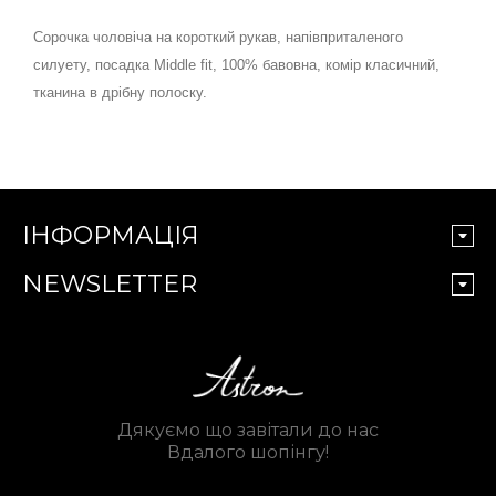
Сорочка чоловіча на короткий рукав, напівприталеного
силуету, посадка Middle fit, 100% бавовна, комір класичний,
тканина в дрібну полоску.
ІНФОРМАЦІЯ
NEWSLETTER
Дякуємо що завітали до нас
Вдалого шопінгу!