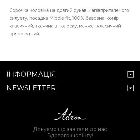
Сорочка чоловіча на довгий рукав, напівприталеного
силуету, посадка Middle fit, 100% бавовна, комір
класичний, тканина в полоску, манжет класичний
прямокутний.
ІНФОРМАЦІЯ
NEWSLETTER
Дякуємо що завітали до нас
Вдалого шопінгу!