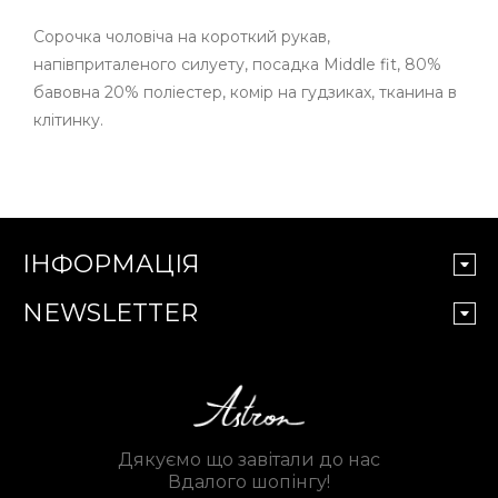
Сорочка чоловіча на короткий рукав,
напівприталеного силуету, посадка Middle fit, 80%
бавовна 20% поліестер, комір на гудзиках, тканина в
клітинку.
ІНФОРМАЦІЯ
NEWSLETTER
Дякуємо що завітали до нас
Вдалого шопінгу!