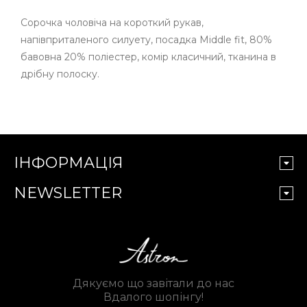
Сорочка чоловіча на короткий рукав,
напівприталеного силуету, посадка Middle fit, 80%
бавовна 20% поліестер, комір класичний, тканина в
дрібну полоску.
ІНФОРМАЦІЯ
NEWSLETTER
Дякуємо що завітали до нас
Вдалого шопінгу!