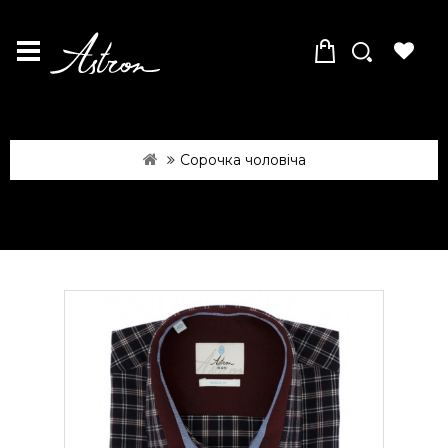
Сорочка чоловіча