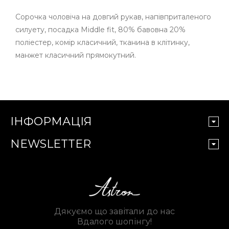
Сорочка чоловіча на довгий рукав, напівприталеного
силуету, посадка Middle fit, 80% бавовна 20%
поліестер, комір класичний, тканина в клітинку,
манжет класичний прямокутний.
ІНФОРМАЦІЯ
NEWSLETTER
Дякуємо що завітали до нас
Вдалого шопінгу!