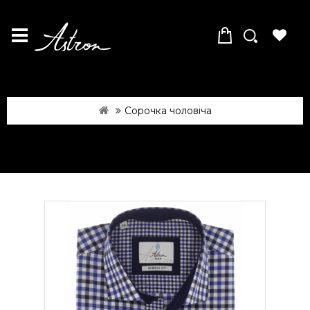
Сорочка чоловіча