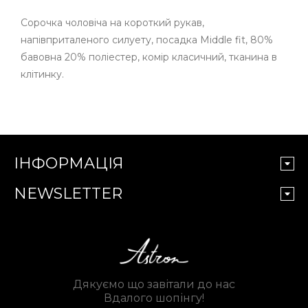
Сорочка чоловіча на короткий рукав,
напівприталеного силуету, посадка Middle fit, 80%
бавовна 20% поліестер, комір класичний, тканина в
клітинку.
ІНФОРМАЦІЯ
NEWSLETTER
Дякуємо що завітали до нас
Вдалого шопінгу!