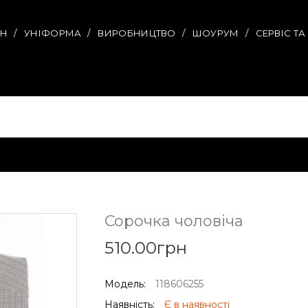
ИН
УНІФОРМА
ВИРОБНИЦТВО
ШОУРУМ
СЕРВІС Т
Сорочка чоловіча
510.00грн
Модель:
118606255
Наявність:
Є в наявності