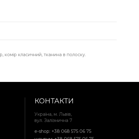
, комір класичний, тканина в полоску.
КОНТАКТИ
Україна, м. Львів,
вул. Залізнична 7
e-shop:
+38 068 575 06 75
шоурум:
+38 068 575 06 75