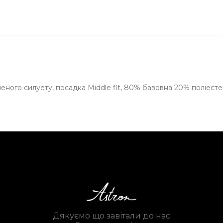
еного силуету, посадка Middle fit, 80% бавовна 20% поліестер
Дякуємо що завітали до нас