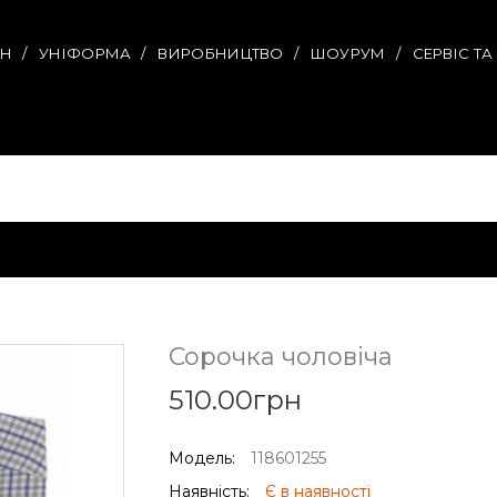
ИН
УНІФОРМА
ВИРОБНИЦТВО
ШОУРУМ
СЕРВІС Т
Сорочка чоловіча
510.00грн
Модель:
118601255
Наявність:
Є в наявності