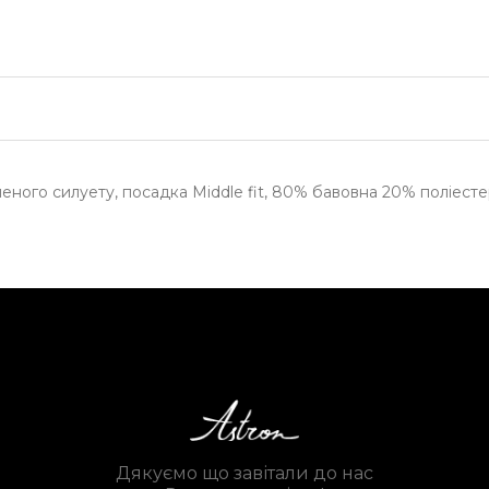
еного силуету, посадка Middle fit, 80% бавовна 20% поліестер
Дякуємо що завітали до нас