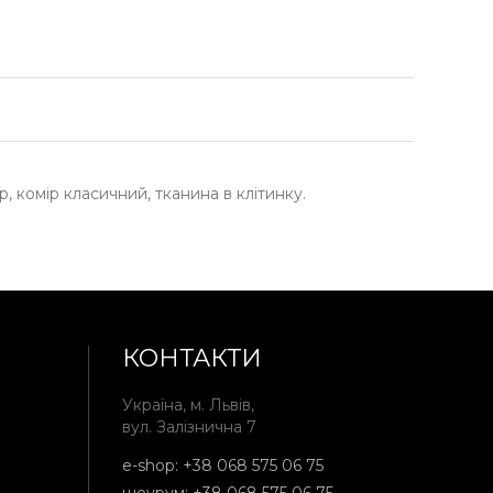
, комір класичний, тканина в клітинку.
КОНТАКТИ
Україна, м. Львів,
вул. Залізнична 7
e-shop:
+38 068 575 06 75
шоурум:
+38 068 575 06 75