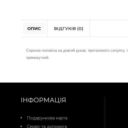
ОПИС
ВІДГУКІВ (0)
Сорочка чоловіча на довгий рукав, приталеного силуету, 
прямокутний.
ІНФОРМАЦІЯ
Подарункова карта
Сервіс та допомога