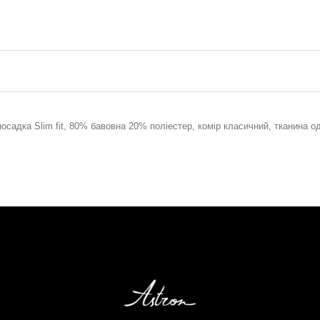
посадка Slim fit, 80% бавовна 20% поліестер, комір класичний, тканина