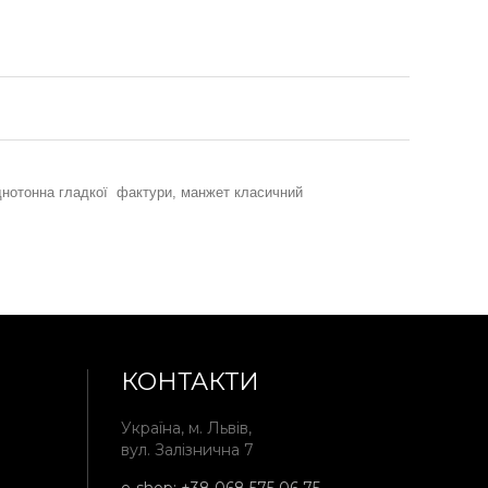
 однотонна гладкої фактури, манжет класичний
КОНТАКТИ
Україна, м. Львів,
вул. Залізнична 7
e-shop:
+38 068 575 06 75