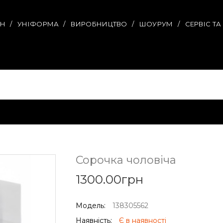
ИН
УНІФОРМА
ВИРОБНИЦТВО
ШОУРУМ
СЕРВІС Т
Сорочка чоловіча
1300.00грн
Модель:
138305562
Наявність:
Є в наявності