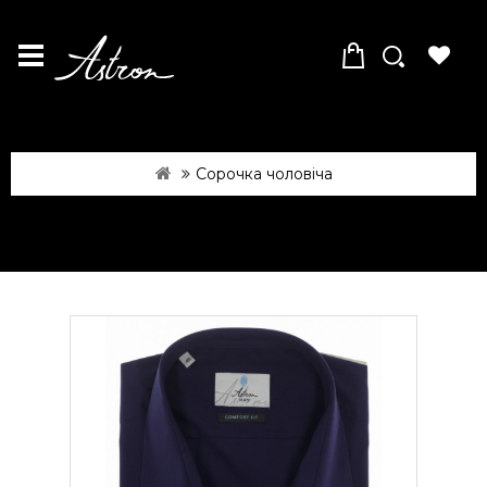
Сорочка чоловіча