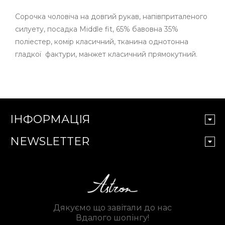
Сорочка чоловіча на довгий рукав, напівприталеного
силуету, посадка Middle fit, 65% бавовна 35%
поліестер, комір класичний, тканина однотонна
гладкої фактури, манжет класичний прямокутний.
ІНФОРМАЦІЯ
NEWSLETTER
Дякуємо що завітали до нас
Вдалого шопінгу!