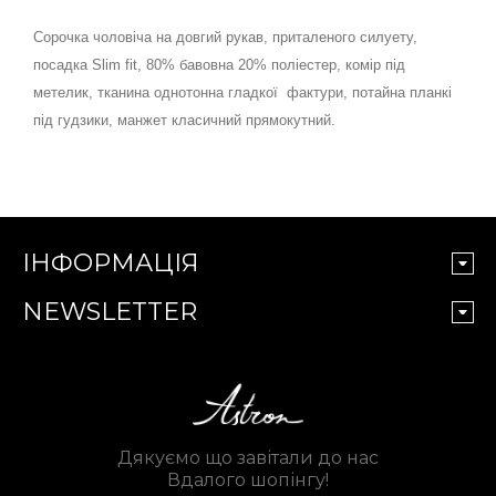
Сорочка чоловіча на довгий рукав, приталеного силуету,
посадка Slim fit, 80% бавовна 20% поліестер, комір під
метелик, тканина однотонна гладкої фактури, потайна планкі
під гудзики, манжет класичний прямокутний.
ІНФОРМАЦІЯ
NEWSLETTER
Дякуємо що завітали до нас
Вдалого шопінгу!