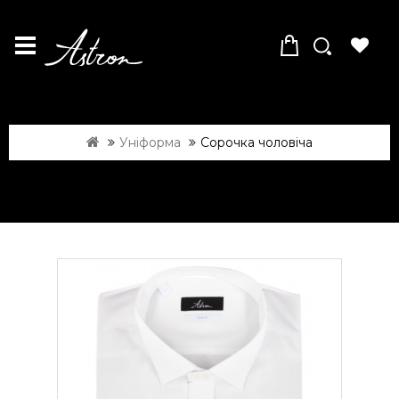
Уніформа
Сорочка чоловіча