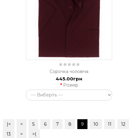
Сорочка чоловіча
445.00грн
Розмір
|<
<
5
6
7
8
9
10
11
12
13
>
>|