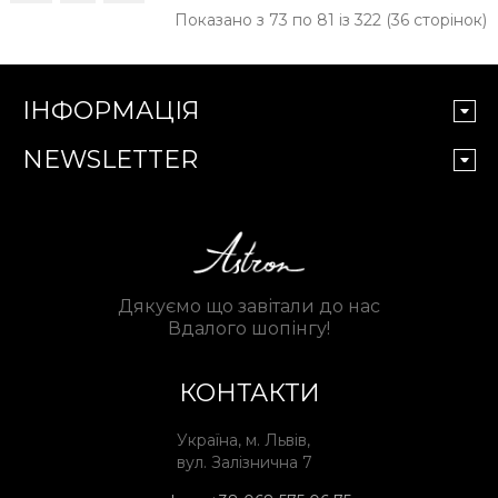
Показано з 73 по 81 із 322 (36 сторінок)
ІНФОРМАЦІЯ
NEWSLETTER
Дякуємо що завітали до нас
Вдалого шопінгу!
КОНТАКТИ
Україна, м. Львів,
вул. Залізнична 7